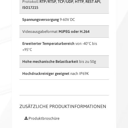
Protokoll
RTP/RTSP, TCP/UDP, HTTP, REST API,
ISO17215
Spannungsversorgung
9-60V DC
Videoausgabeformat
MJPEG oder H.264
Erweiterter Temperaturbereich
von -40°C bis
+95°C
Hohe mechanische Belastbarkeit
bis zu 50g
Hochdruckreiniger geeignet
nach IP69K
ZUSÄTZLICHE PRODUKTINFORMATIONEN
Produktbroschüre