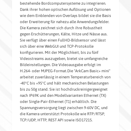
bestehende Bordcomputersysteme zu integrieren.
Dank ihrer hohen optischen Auflösung und Optionen
wie dem Einblenden von Overlays bildet sie die Basis
oder Erweiterung für nahezu alle Anwendungsfelder.
Die Kamera zeichnet sich durch ihre Robustheit
gegen Erschütterungen, Kälte, Hitze und Nässe aus.
Sie verfügt über einen FullHD-Bildsensor und lässt
sich über eine WebGUI und TCP-Protokolle
konfigurieren. Mit der Möglichkeit, bis zu fünf
Videostreams auszugeben, bietet sie umfangreiche
Bildeinstellungen. Die Videoausgabe erfolgt im
H.264- oder MJPEG-Format.Die "ArkCam Basic+ mini"
arbeitet zuverlässig in einem Temperaturbereich von
-40°C bis +95°C und hält mechanischen Belastungen
bis zu 50g stand. Sie ist hochdruckreinigergeeignet
nach IP69K und den Modellvarianten Ethernet (TX)
oder Single-Pair-Ethernet (T1) erhältlich. Die
Spannungsversorgung liegt zwischen 9-60V DC, und
die Kamera unterstützt Protokolle wie RTP/RTSP,
TCP/UDP, HTTP, REST API sowie ISO17215.